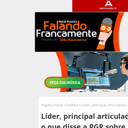
Página inicial
Política
Líder, principal articulador
Líder, principal articula
o que disse a PGR sobre