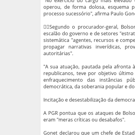
"No exercício do cargo mais elevado d
operou, de forma dolosa, esquema per
processo sucessório", afirma Paulo Gon
⛓️‍💥Segundo o procurador-geral, Bol
escalão do governo e de setores "estra
sistemática "agentes, recursos e compet
propagar narrativas inverídicas, pr
autoritárias".
"A sua atuação, pautada pela afronta à
republicanos, teve por objetivo últim
enfraquecimento das instâncias púb
democrática, da soberania popular e do
Incitação e desestabilização da democra
A PGR pontua que os ataques de Bolson
eram "meras críticas ou desabafos".
Gonet declarou que um chefe de Estado