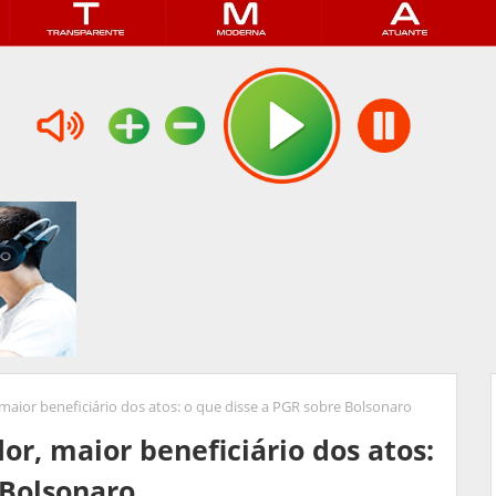
, maior beneficiário dos atos: o que disse a PGR sobre Bolsonaro
dor, maior beneficiário dos atos:
 Bolsonaro