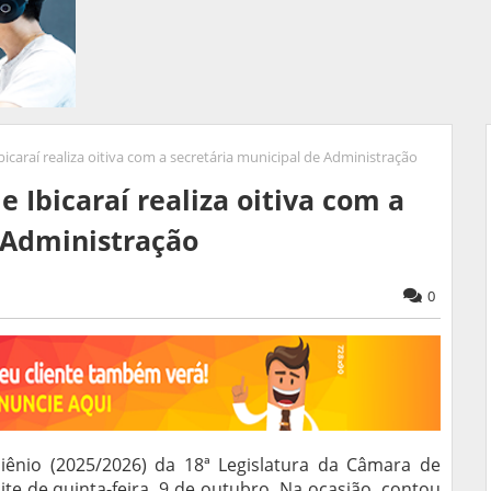
caraí realiza oitiva com a secretária municipal de Administração
 Ibicaraí realiza oitiva com a
 Administração
0
iênio (2025/2026) da 18ª Legislatura da Câmara de
te de quinta-feira, 9 de outubro. Na ocasião, contou