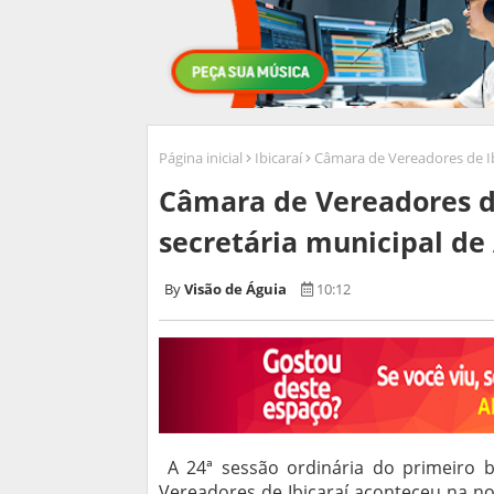
Página inicial
Ibicaraí
Câmara de Vereadores de Ibi
Câmara de Vereadores de
secretária municipal de
Visão de Águia
10:12
A 24ª sessão ordinária do primeiro b
Vereadores de Ibicaraí aconteceu na noi