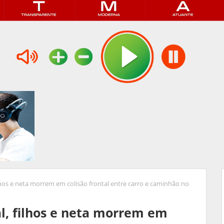
hos e neta morrem em colisão frontal entre carro e caminhão no
l, filhos e neta morrem em