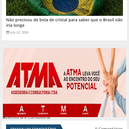
Não precisou de bola de cristal para saber que o Brasil não
iria longe
July 22, 2026
Assessoria e Consultoria
#
0 Comentários
ENVIAR UM COMENTÁRIO