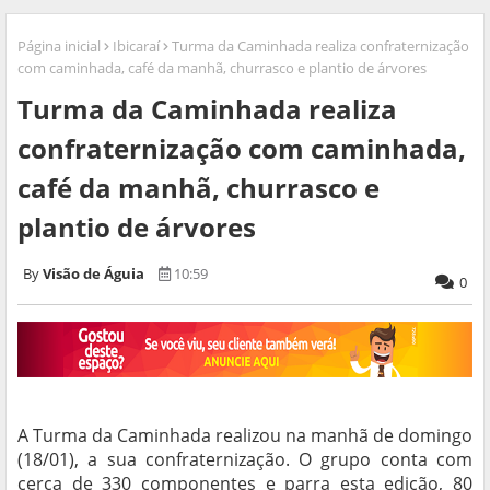
Página inicial
Ibicaraí
Turma da Caminhada realiza confraternização
com caminhada, café da manhã, churrasco e plantio de árvores
Turma da Caminhada realiza
confraternização com caminhada,
café da manhã, churrasco e
plantio de árvores
Visão de Águia
10:59
0
A Turma da Caminhada realizou na manhã de domingo
(18/01), a sua confraternização. O grupo conta com
cerca de 330 componentes e parra esta edição, 80