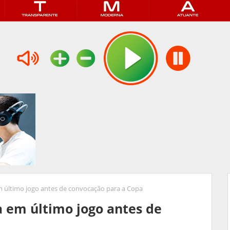
em último jogo antes de convocação para a Copa
a em último jogo antes de