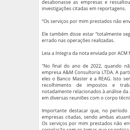
desabonasse as empresas e ressalto
investigações citadas em reportagens.
“Os serviços por mim prestados não env
Ele também disse estar “totalmente se
errado nas operações realizadas.
Leia a íntegra da nota enviada por ACM
"No final do ano de 2022, quando não
empresa A&M Consultoria LTDA. A partir 
eles o Banco Master e a REAG. Isto s
recolhimento de impostos e traba
notadamente relacionados à análise da 
em diversas reuniões com o corpo técnic
Importante destacar que, no período 
empresas citadas, sendo ambas atuant
Os serviços por mim prestados não env
correlação com os temas que se noticia