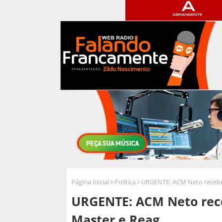
Página inicial
Política
URGENTE: ACM Neto recebeu
URGENTE: ACM Neto rece
Master e Reag