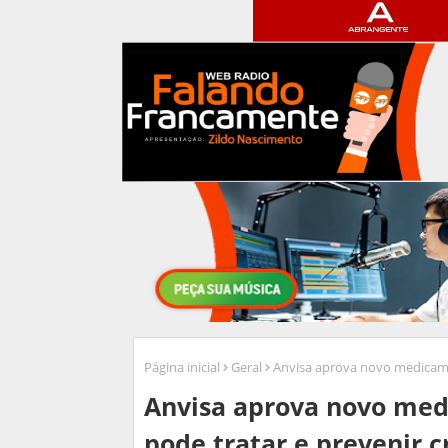
Página inicial
Geral
Anvisa aprova novo medicame
Anvisa aprova novo me
pode tratar e prevenir c