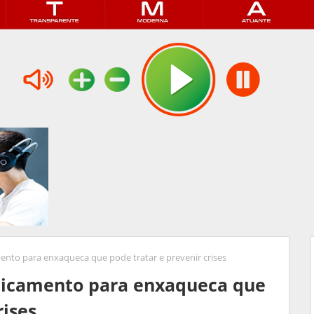
nto para enxaqueca que pode tratar e prevenir crises
dicamento para enxaqueca que
rises