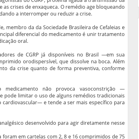
agonistas do CGRP, proteína ligada à transmissão da
te as crises de enxaqueca. O remédio age bloqueando
dando a interromper ou reduzir a crise.
e, membro da da Sociedade Brasileira de Cefaleias e
incipal diferencial do medicamento é unir tratamento
cação oral.
eadores de CGRP já disponíveis no Brasil —em sua
mprimido orodispersível, que dissolve na boca. Além
to da crise quanto de forma preventiva, conforme
e o medicamento não provoca vasoconstrição —
 pode limitar o uso de alguns remédios tradicionais
 cardiovascular— e tende a ser mais específico para
 analgésico desenvolvido para agir diretamente nesse
a foram em cartelas com 2, 8 e 16 comprimidos de 75