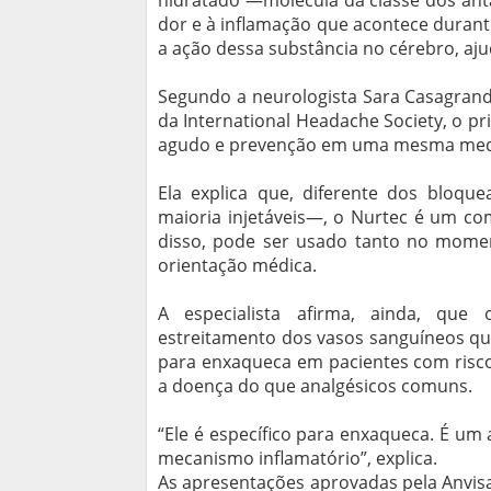
hidratado —molécula da classe dos ant
dor e à inflamação que acontece duran
a ação dessa substância no cérebro, aju
Segundo a neurologista Sara Casagrand
da International Headache Society, o pr
agudo e prevenção em uma mesma medi
Ela explica que, diferente dos bloqu
maioria injetáveis—, o Nurtec é um co
disso, pode ser usado tanto no momen
orientação médica.
A especialista afirma, ainda, qu
estreitamento dos vasos sanguíneos que
para enxaqueca em pacientes com risco
a doença do que analgésicos comuns.
“Ele é específico para enxaqueca. É um
mecanismo inflamatório”, explica.
As apresentações aprovadas pela Anvis