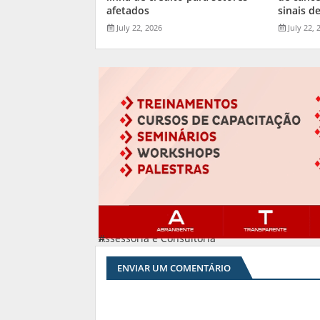
afetados
sinais de
July 22, 2026
July 22, 
Assessoria e Consultoria
#
ENVIAR UM COMENTÁRIO