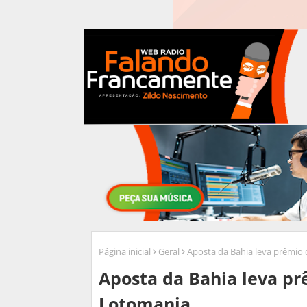
Página inicial
Geral
Aposta da Bahia leva prêmio 
Aposta da Bahia leva pr
Lotomania