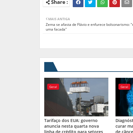
MAIS ANTIGA
Zema se afasta de Flávio e enfurece bolsonarismo: 
uma facada"
Geral
Geral
Tarifaço dos EUA: governo
Diagnós
anuncia nesta quarta nova
curar ma
linha de crédito para setores
de cânce