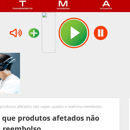
produtos afetados não sejam usados e reafirma reembolso
 que produtos afetados não
a reembolso