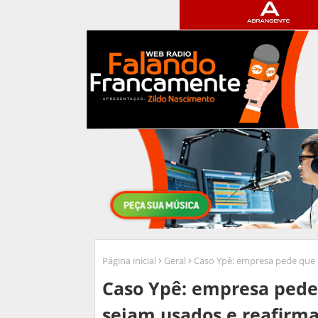
Página inicial
Geral
Caso Ypê: empresa pede que 
Caso Ypê: empresa pede
sejam usados e reafirm