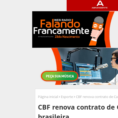
Página inicial
Esporte
CBF renova contrato de Car
CBF renova contrato de 
brasileira