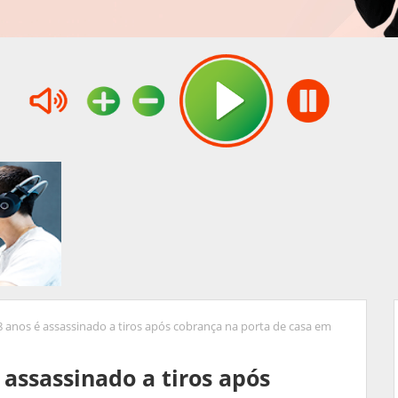
 anos é assassinado a tiros após cobrança na porta de casa em
assassinado a tiros após