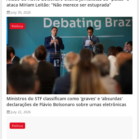
ataca Míriam Leitão: “Não merece ser estuprada”
July 30, 2026
Política
Ministros do STF classificam como 'graves' e 'absurdas'
declarações de Flávio Bolsonaro sobre urnas eletrônicas
July 22, 2026
Política