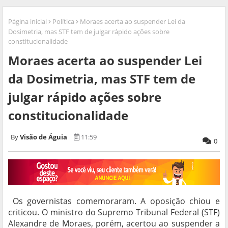
Página inicial
Política
Moraes acerta ao suspender Lei da
Dosimetria, mas STF tem de julgar rápido ações sobre
constitucionalidade
Moraes acerta ao suspender Lei
da Dosimetria, mas STF tem de
julgar rápido ações sobre
constitucionalidade
Visão de Águia
11:59
0
Os governistas comemoraram. A oposição chiou e
criticou. O ministro do Supremo Tribunal Federal (STF)
Alexandre de Moraes, porém, acertou ao suspender a