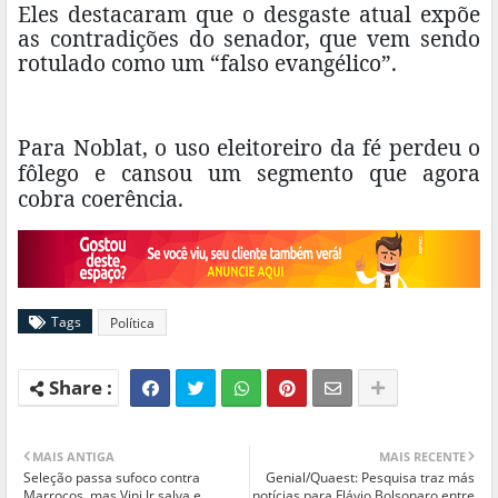
Eles destacaram que o desgaste atual expõe
as contradições do senador, que vem sendo
rotulado como um “falso evangélico”.
Para Noblat, o uso eleitoreiro da fé perdeu o
fôlego e cansou um segmento que agora
cobra coerência.
Tags
Política
MAIS ANTIGA
MAIS RECENTE
Seleção passa sufoco contra
Genial/Quaest: Pesquisa traz más
Marrocos, mas Vini Jr salva e
notícias para Flávio Bolsonaro entre