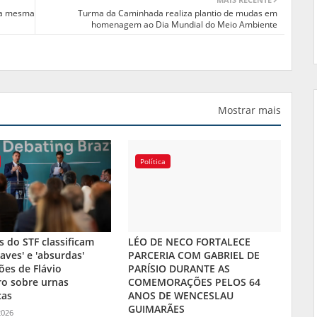
da mesma
Turma da Caminhada realiza plantio de mudas em
homenagem ao Dia Mundial do Meio Ambiente
Mostrar mais
Política
s do STF classificam
LÉO DE NECO FORTALECE
aves' e 'absurdas'
PARCERIA COM GABRIEL DE
ões de Flávio
PARÍSIO DURANTE AS
ro sobre urnas
COMEMORAÇÕES PELOS 64
cas
ANOS DE WENCESLAU
GUIMARÃES
2026