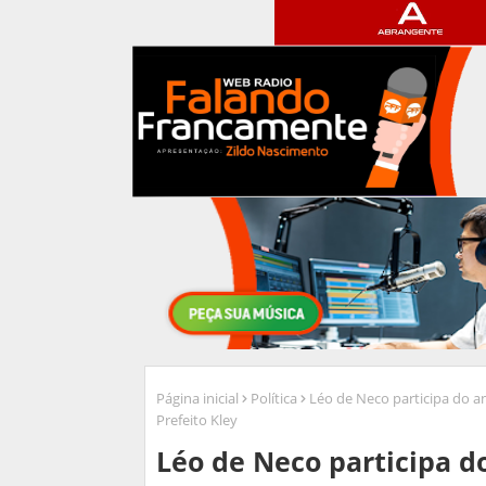
Página inicial
Política
Léo de Neco participa do a
Prefeito Kley
Léo de Neco participa d