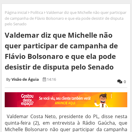
Página inicial
Política
Valdemar diz que Michelle não quer participar
de campanha de Flávio Bolsonaro e que ela pode desistir de disputa
pelo Senado
Valdemar diz que Michelle não
quer participar de campanha de
Flávio Bolsonaro e que ela pode
desistir de disputa pelo Senado
Visão de Águia
14:16
0
Valdemar Costa Neto, presidente do PL, disse nesta
quinta-feira (2), em entrevista à Rádio Gaúcha, que
Michelle Bolsonaro não quer participar da campanha