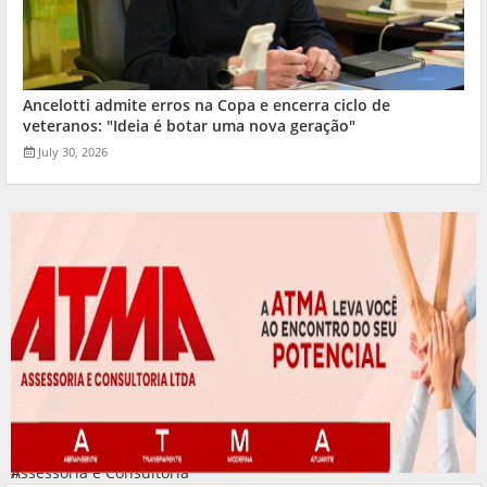
Ancelotti admite erros na Copa e encerra ciclo de
veteranos: "Ideia é botar uma nova geração"
July 30, 2026
Assessoria e Consultoria
#