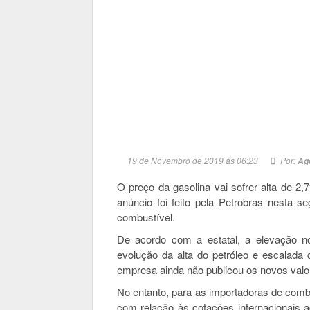
19 de Novembro de 2019 às 06:23
Por:
Agê
O preço da gasolina vai sofrer alta de 2,
anúncio foi feito pela Petrobras nesta 
combustível.
De acordo com a estatal, a elevação n
evolução da alta do petróleo e escalada d
empresa ainda não publicou os novos valor
No entanto, para as importadoras de combu
com relação às cotações internacionais 