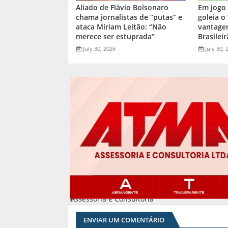
Aliado de Flávio Bolsonaro
Em jogo 
chama jornalistas de “putas” e
goleia o
ataca Míriam Leitão: “Não
vantage
merece ser estuprada”
Brasilei
July 30, 2026
July 30, 
Assessoria e Consultoria
#
ENVIAR UM COMENTÁRIO