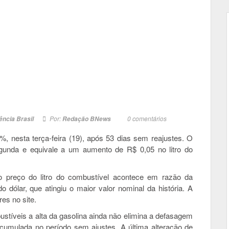
Por:
0
comentários
ncia Brasil
Redação BNews
7%, nesta terça-feira (19), após 53 dias sem reajustes. O
segunda e equivale a um aumento de R$ 0,05 no litro do
o preço do litro do combustível acontece em razão da
o dólar, que atingiu o maior valor nominal da história. A
es no site.
stíveis a alta da gasolina ainda não elimina a defasagem
acumulada no período sem ajustes. A última alteração de