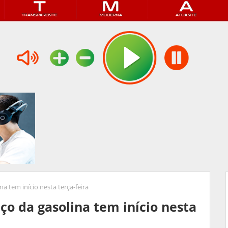
 tem início nesta terça-feira
o da gasolina tem início nesta