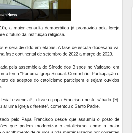
tican News
0), a maior consulta democrática já promovida pela Igreja
e o futuro da instituição religiosa.
s e será dividido em etapas. A fase de escuta diocesana vai
uma fase continental de setembro de 2022 a março de 2023.
errada pela assembleia do Sínodo dos Bispos no Vaticano, em
 como tema "Por uma Igreja Sinodal: Comunhão, Participação e
ero de adeptos do catolicismo participem e sejam ouvidos
r.
lesial essencial!”, disse o papa Francisco neste sábado (9).
criar uma Igreja diferente”, comentou o Santo Padre.
lizado pelo Papa Francisco desde que assumiu o posto de
ussões que podem modernizar o catolicismo, como a maior
e o acolhimento de grupos ainda marginalizados por correntes