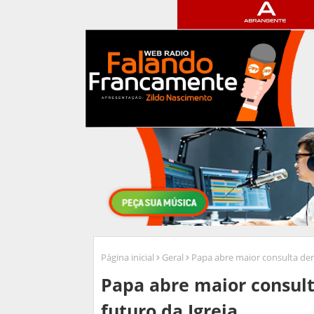
Página inicial
Geral
Papa abre maior consulta demo
Papa abre maior consult
futuro da Igreja