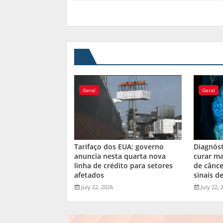
Geral
Geral
Tarifaço dos EUA: governo
Diagnós
anuncia nesta quarta nova
curar ma
linha de crédito para setores
de cânce
afetados
sinais de
July 22, 2026
July 22, 