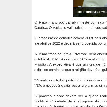
Foto: Reprodução / Va
O Papa Francisco vai abrir neste domingo (1
Católica. O Vaticano vai instituir um sínodo sobr
O processo de consulta deverá durar dois ano
até abril de 2022 e deverá ser procedida por 
A última “fase da Igreja universal” será enc
outubro de 2023. A edição do 16º evento terá
Missão". A expectativa é que um grande núm
sobre os caminhos que a religião deverá segui
“Permitir que todos participem é um dever ec
“Não é necessário criar outra Igreja, mas sim 
O próximo sínodo deverá ser o quarto rea
pontífice. O debate deve incorporar disc
participação feminina na tomada de decisões 