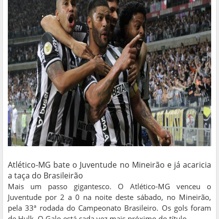
Atlético-MG bate o Juventude no Mineirão e já acaricia
a taça do Brasileirão
Mais um passo gigantesco. O Atlético-MG venceu o
Juventude por 2 a 0 na noite deste sábado, no Mineirão,
pela 33ª rodada do Campeonato Brasileiro. Os gols foram
de Hulk. O Galo está cada vez mais próximo do título.