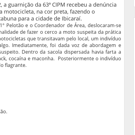
22, a guarnição da 63ª CIPM recebeu a denúncia
 motocicleta, na cor preta, fazendo o
tabuna para a cidade de Ibicaraí.
1° Pelotão e o Coordenador de Área, deslocaram-se
inalidade de fazer o cerco a moto suspeita da prática
tocicletas que transitavam pelo local, um indivíduo
 algo. Imediatamente, foi dada voz de abordagem e
suspeito. Dentro da sacola dispersada havia farta a
rack, cocaína e maconha. Posteriormente o indivíduo
do flagrante.
dão.