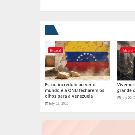
Ibicaraí
Ibicaraí
Estou incrédulo ao ver o
Vivemos
mundo e a ONU fecharem os
grande 
olhos para a Venezuela
July 22, 
July 22, 2026