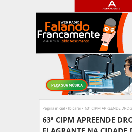
Página inicial
Ibicaraí
63ª CIPM APREENDE DROGA
63ª CIPM APREENDE DRO
FLAGRANTE NA CIDADE D