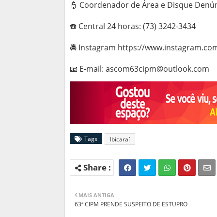
👮 Coordenador de Área e Disque Denún
☎️ Central 24 horas: (73) 3242-3434
🚔 Instagram https://www.instagram.co
📧 E-mail: ascom63cipm@outlook.com
Tags
Ibicaraí
MAIS ANTIGA
63ª CIPM PRENDE SUSPEITO DE ESTUPRO