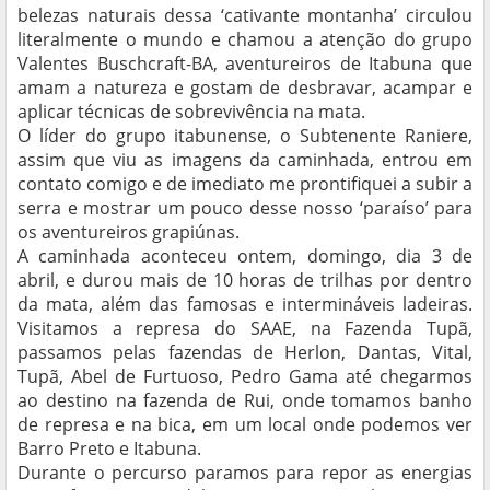
belezas naturais dessa ‘cativante montanha’ circulou
literalmente o mundo e chamou a atenção do grupo
Valentes Buschcraft-BA, aventureiros de Itabuna que
amam a natureza e gostam de desbravar, acampar e
aplicar técnicas de sobrevivência na mata.
O líder do grupo itabunense, o Subtenente Raniere,
assim que viu as imagens da caminhada, entrou em
contato comigo e de imediato me prontifiquei a subir a
serra e mostrar um pouco desse nosso ‘paraíso’ para
os aventureiros grapiúnas.
A caminhada aconteceu ontem, domingo, dia 3 de
abril, e durou mais de 10 horas de trilhas por dentro
da mata, além das famosas e intermináveis ladeiras.
Visitamos a represa do SAAE, na Fazenda Tupã,
passamos pelas fazendas de Herlon, Dantas, Vital,
Tupã, Abel de Furtuoso, Pedro Gama até chegarmos
ao destino na fazenda de Rui, onde tomamos banho
de represa e na bica, em um local onde podemos ver
Barro Preto e Itabuna.
Durante o percurso paramos para repor as energias