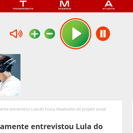
te entrevistou Lula do Fusca Idealizador do projeto social
amente entrevistou Lula do