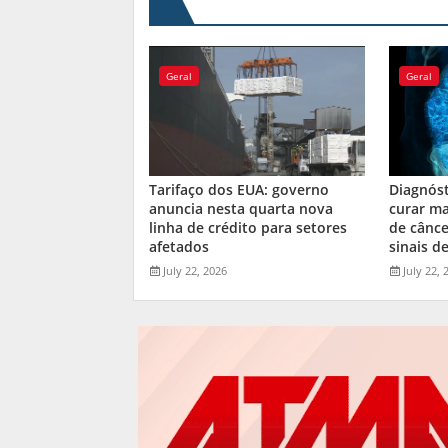
Geral
Geral
Tarifaço dos EUA: governo
Diagnós
anuncia nesta quarta nova
curar ma
linha de crédito para setores
de cânce
afetados
sinais de
July 22, 2026
July 22, 