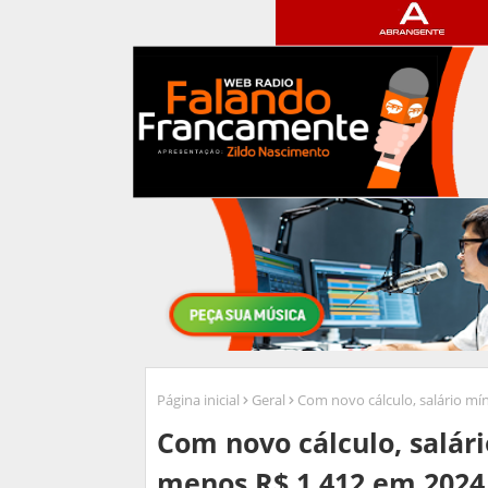
Página inicial
Geral
Com novo cálculo, salário mí
Com novo cálculo, salár
menos R$ 1.412 em 2024