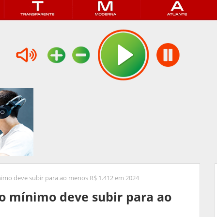
nimo deve subir para ao menos R$ 1.412 em 2024
io mínimo deve subir para ao