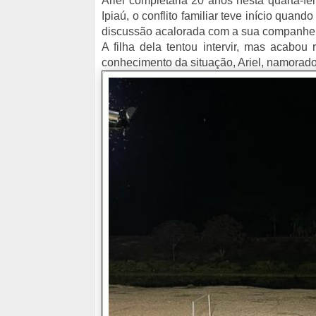
Ariel completaria 20 anos nesta quarta-f
Ipiaú, o conflito familiar teve início qu
discussão acalorada com a sua companhe
A filha dela tentou intervir, mas acabo
conhecimento da situação, Ariel, namorado 