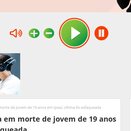
morte de jovem de 19 anos em Ipiaú; vítima foi esfaqueada
ba em morte de jovem de 19 anos
faqueada