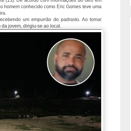
eira (13). De acordo com informações do Giro em
ando o homem conhecido como Eric Gomes teve uma
ira.
u recebendo um empurrão do padrasto. Ao tomar
da jovem, dirigiu-se ao local.