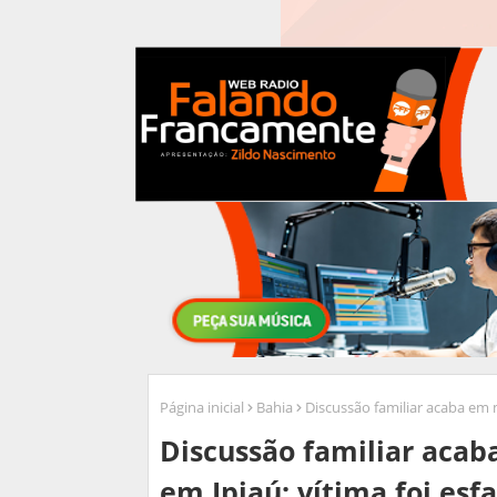
Página inicial
Bahia
Discussão familiar acaba em 
Discussão familiar aca
em Ipiaú; vítima foi es