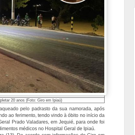
pletar 20 anos (Foto: Giro em Ipiaú)
sfaqueado pelo padrasto da sua namorada, após
ndo ao ferimento, tendo vindo à óbito no início da
 Geral Prado Valadares, em Jequié, para onde foi
ndimentos médicos no Hospital Geral de Ipiaú.