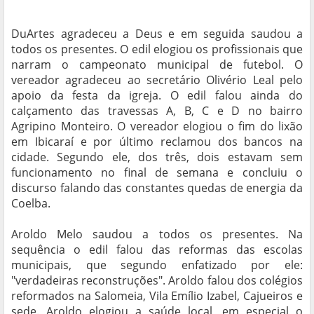
DuArtes agradeceu a Deus e em seguida saudou a
todos os presentes. O edil elogiou os profissionais que
narram o campeonato municipal de futebol. O
vereador agradeceu ao secretário Olivério Leal pelo
apoio da festa da igreja. O edil falou ainda do
calçamento das travessas A, B, C e D no bairro
Agripino Monteiro. O vereador elogiou o fim do lixão
em Ibicaraí e por último reclamou dos bancos na
cidade. Segundo ele, dos três, dois estavam sem
funcionamento no final de semana e concluiu o
discurso falando das constantes quedas de energia da
Coelba.
Aroldo Melo saudou a todos os presentes. Na
sequência o edil falou das reformas das escolas
municipais, que segundo enfatizado por ele:
"verdadeiras reconstruções". Aroldo falou dos colégios
reformados na Salomeia, Vila Emílio Izabel, Cajueiros e
sede. Aroldo elogiou a saúde local, em especial o