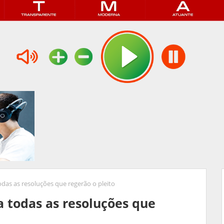
odas as resoluções que regerão o pleito
a todas as resoluções que