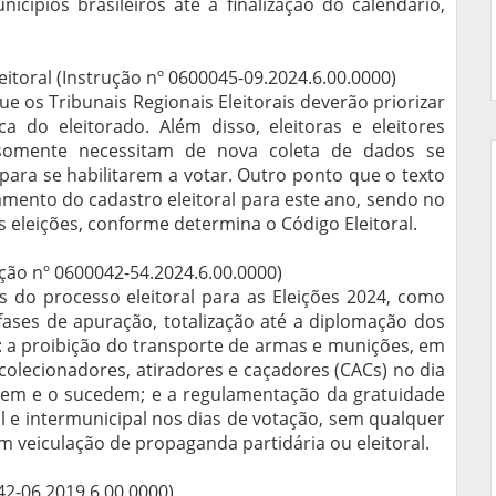
cípios brasileiros até a finalização do calendário,
toral (Instrução nº 0600045-09.2024.6.00.0000)
e os Tribunais Regionais Eleitorais deverão priorizar
ca do eleitorado. Além disso, eleitoras e eleitores
somente necessitam de nova coleta de dados se
 para se habilitarem a votar. Outro ponto que o texto
hamento do cadastro eleitoral para este ano, sendo no
as eleições, conforme determina o Código Eleitoral.
ução nº 0600042-54.2024.6.00.0000)
 do processo eleitoral para as Eleições 2024, como
 fases de apuração, totalização até a diplomação dos
s: a proibição do transporte de armas e munições, em
 colecionadores, atiradores e caçadores (CACs) no dia
dem e o sucedem; e a regulamentação da gratuidade
l e intermunicipal nos dias de votação, sem qualquer
sem veiculação de propaganda partidária ou eleitoral.
42-06.2019.6.00.0000)