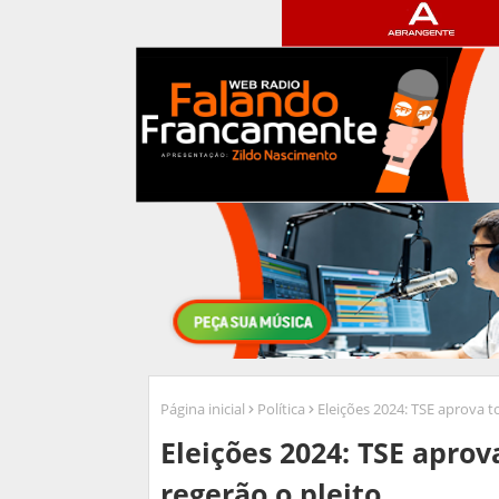
Página inicial
Política
Eleições 2024: TSE aprova t
Eleições 2024: TSE aprov
regerão o pleito