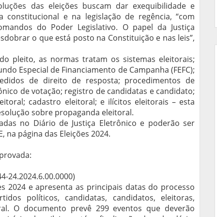
oluções das eleições buscam dar exequibilidade e
a constitucional e na legislação de regência, “com
omandos do Poder Legislativo. O papel da Justiça
sdobrar o que está posto na Constituição e nas leis”,
do pleito, as normas tratam os sistemas eleitorais;
Fundo Especial de Financiamento de Campanha (FEFC);
pedidos de direito de resposta; procedimentos de
rônico de votação; registro de candidatas e candidato;
toral; cadastro eleitoral; e ilícitos eleitorais – esta
solução sobre propaganda eleitoral.
adas no Diário de Justiça Eletrônico e poderão ser
E, na página das Eleições 2024.
provada:
44-24.2024.6.00.0000)
ões 2024 e apresenta as principais datas do processo
dos políticos, candidatas, candidatos, eleitoras,
itoral. O documento prevê 299 eventos que deverão