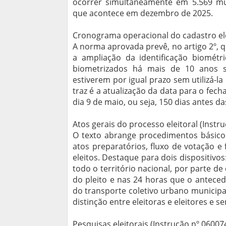
ocorrer simultaneamente em 5.569 muni
que acontece em dezembro de 2025.
Cronograma operacional do cadastro elei
A norma aprovada prevê, no artigo 2º, qu
a ampliação da identificação biométri
biometrizados há mais de 10 anos 
estiverem por igual prazo sem utilizá-la
traz é a atualização da data para o fec
dia 9 de maio, ou seja, 150 dias antes d
Atos gerais do processo eleitoral (Instr
O texto abrange procedimentos básicos
atos preparatórios, fluxo de votação e
eleitos. Destaque para dois dispositivo
todo o território nacional, por parte de
do pleito e nas 24 horas que o antece
do transporte coletivo urbano municipa
distinção entre eleitoras e eleitores e 
Pesquisas eleitorais (Instrução nº 06007