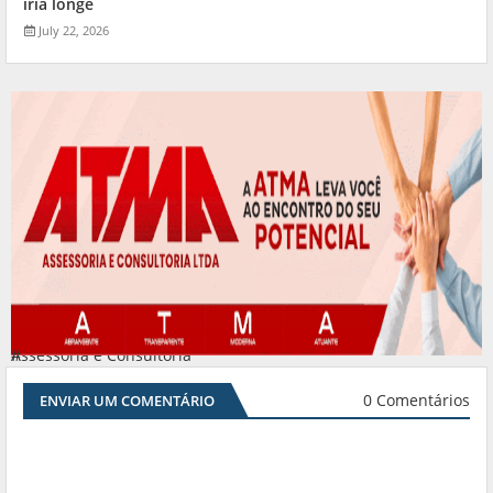
iria longe
July 22, 2026
Assessoria e Consultoria
#
0 Comentários
ENVIAR UM COMENTÁRIO