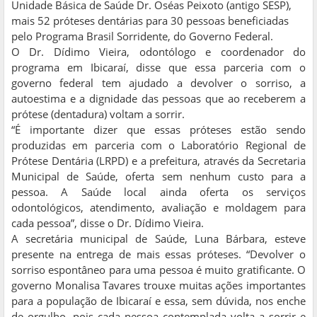
Unidade Básica de Saúde Dr. Oséas Peixoto (antigo SESP),
mais 52 próteses dentárias para 30 pessoas beneficiadas
pelo Programa Brasil Sorridente, do Governo Federal.
O Dr. Dídimo Vieira, odontólogo e coordenador do
programa em Ibicaraí, disse que essa parceria com o
governo federal tem ajudado a devolver o sorriso, a
autoestima e a dignidade das pessoas que ao receberem a
prótese (dentadura) voltam a sorrir.
“É importante dizer que essas próteses estão sendo
produzidas em parceria com o Laboratório Regional de
Prótese Dentária (LRPD) e a prefeitura, através da Secretaria
Municipal de Saúde, oferta sem nenhum custo para a
pessoa. A Saúde local ainda oferta os serviços
odontológicos, atendimento, avaliação e moldagem para
cada pessoa”, disse o Dr. Dídimo Vieira.
A secretária municipal de Saúde, Luna Bárbara, esteve
presente na entrega de mais essas próteses. “Devolver o
sorriso espontâneo para uma pessoa é muito gratificante. O
governo Monalisa Tavares trouxe muitas ações importantes
para a população de Ibicaraí e essa, sem dúvida, nos enche
de orgulho, pois cada pessoa contemplada volta a sorrir e