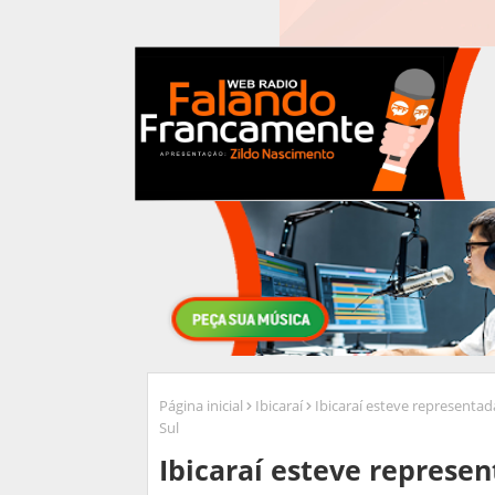
Página inicial
Ibicaraí
Ibicaraí esteve representad
Sul
Ibicaraí esteve represe