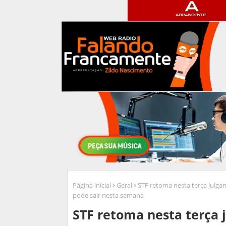
Página inicial
Geral
STF retoma nesta terça julg
pode sair nesta semana
STF retoma nesta terça 