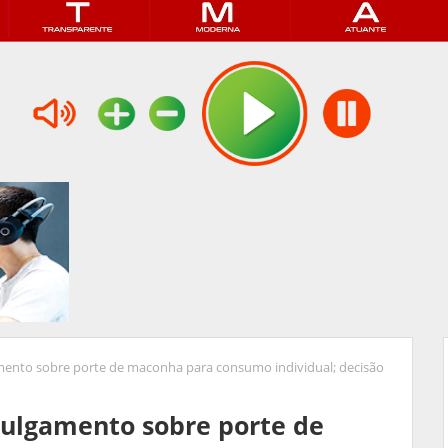
amento sobre porte de maconha para consumo individual; decisão
julgamento sobre porte de