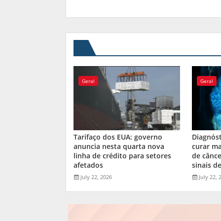
Geral
Geral
Tarifaço dos EUA: governo
Diagnós
anuncia nesta quarta nova
curar ma
linha de crédito para setores
de cânce
afetados
sinais de
July 22, 2026
July 22, 