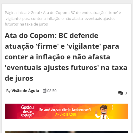
Página inicial
Geral
Ata do Copom: BC defende atuação 'firme' e
'vigilante' para conter a inflação e não afasta 'eventuais ajustes
futuros' na taxa de juros
Ata do Copom: BC defende
atuação 'firme' e 'vigilante' para
conter a inflação e não afasta
'eventuais ajustes futuros' na taxa
de juros
Visão de Águia
08:50
0