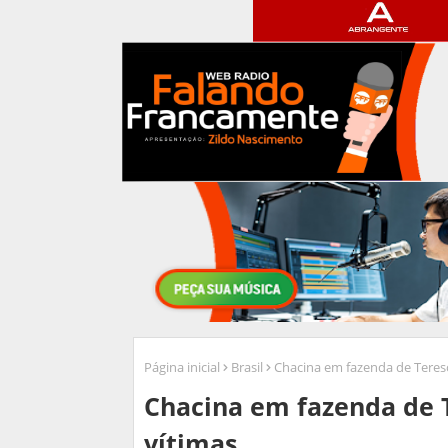
Página inicial
Brasil
Chacina em fazenda de Teresó
Chacina em fazenda de T
vítimas