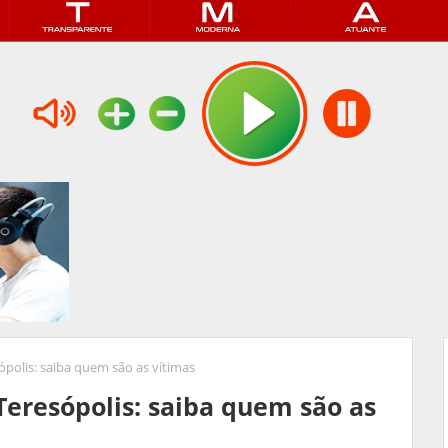
polis: saiba quem são as vítimas
eresópolis: saiba quem são as