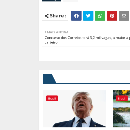
MAIS ANTIGA
Concurso dos Correios terá 3,2 mil vagas, a maioria
carteiro
Brasil
Brasil