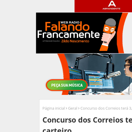
Página inicial
Geral
Concurso dos Correios terá 3,
Concurso dos Correios te
carteiro