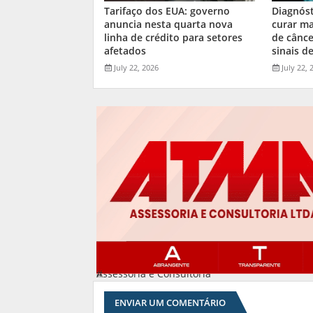
Tarifaço dos EUA: governo
Diagnós
anuncia nesta quarta nova
curar ma
linha de crédito para setores
de cânce
afetados
sinais de
July 22, 2026
July 22, 
Assessoria e Consultoria
#
ENVIAR UM COMENTÁRIO