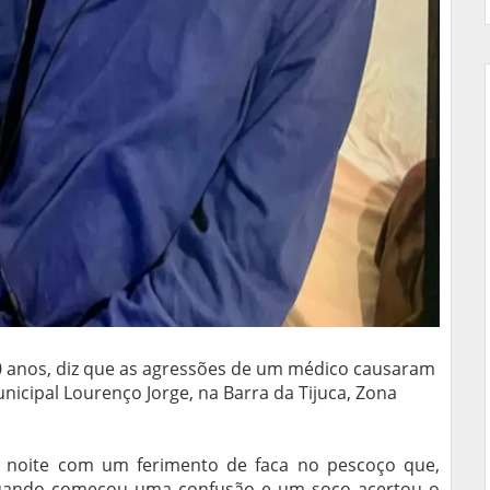
20 anos, diz que as agressões de um médico causaram
icipal Lourenço Jorge, na Barra da Tijuca, Zona
à noite com um ferimento de faca no pescoço que,
" quando começou uma confusão e um soco acertou o