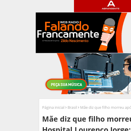
Página inicial
Brasil
Mãe diz que filho morreu apó
Mãe diz que filho morre
Hospital Lourenço Jorge: