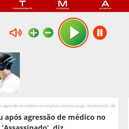
s agressão de médico no Hospital Lourenço Jorge: 'Assassinado', diz
u após agressão de médico no
 'Assassinado', diz