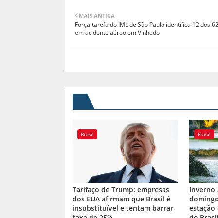
MAIS ANTIGA
Força-tarefa do IML de São Paulo identifica 12 dos 6
em acidente aéreo em Vinhedo
Brasil
Brasil
Tarifaço de Trump: empresas
Inverno
dos EUA afirmam que Brasil é
domingo:
insubstituível e tentam barrar
estação 
taxa de 25%
do Brasi