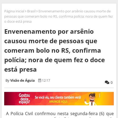
Página inicial
Brasil
Envenenamento por arsênio causou morte de
pessoas que comeram bolo no RS, confirma polícia; nora de quem fez
o doce está presa
Envenenamento por arsênio
causou morte de pessoas que
comeram bolo no RS, confirma
polícia; nora de quem fez o doce
está presa
Visão de Águia
12:17
0
A Polícia Civil confirmou nesta segunda-feira (6) que