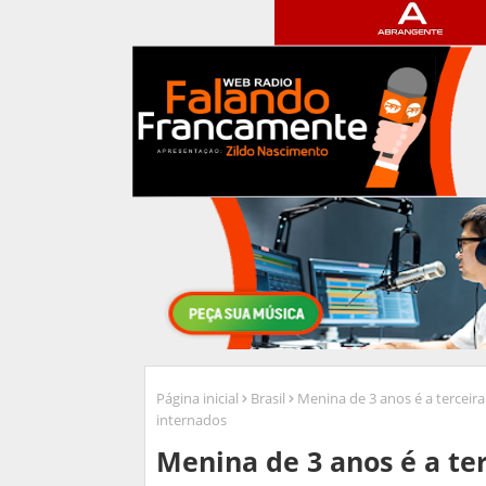
Página inicial
Brasil
Menina de 3 anos é a terceir
internados
Menina de 3 anos é a te