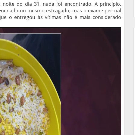
 noite do dia 31, nada foi encontrado. A princípio,
venenado ou mesmo estragado, mas o exame pericial
 que o entregou às vítimas não é mais considerado