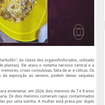
terbufós", da classe dos organofosforados, utilizado
e plantas). Ele ataca o sistema nervoso central e a
emores, crises convulsivas, falta de ar e cólicas. Os
s da exposição ao veneno, podem deixar sequelas
para envenenar, em 2024, dois meninos de 7 e 8 anos
 Maria. Os dois meninos comeram cajus contaminados
es por uma vizinha. A mulher está presa por duplo