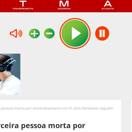
a pessoa morta por envenenamento no PI; dois familiares seguem
rceira pessoa morta por