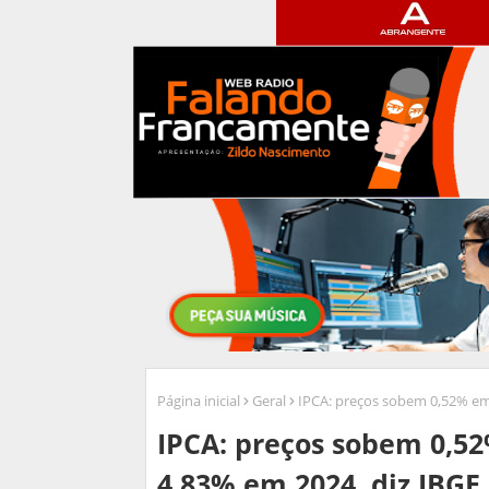
Página inicial
Geral
IPCA: preços sobem 0,52% em
IPCA: preços sobem 0,5
4,83% em 2024, diz IBGE