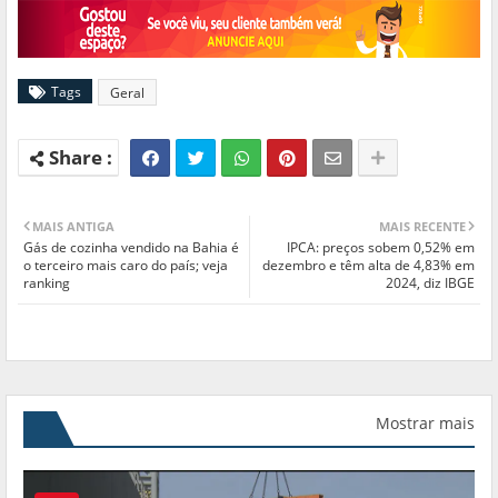
Tags
Geral
MAIS ANTIGA
MAIS RECENTE
Gás de cozinha vendido na Bahia é
IPCA: preços sobem 0,52% em
o terceiro mais caro do país; veja
dezembro e têm alta de 4,83% em
ranking
2024, diz IBGE
Mostrar mais