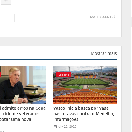
MAIS RECENTE
Mostrar mais
Esporte
i admite erros na Copa
Vasco inicia busca por vaga
a ciclo de veteranos:
nas oitavas contra o Medellín;
 botar uma nova
informações
"
July 22, 2026
2026