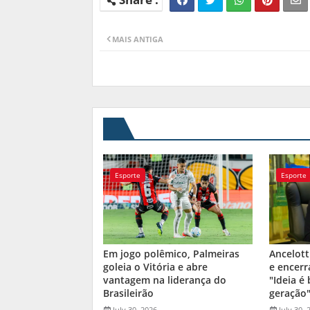
MAIS ANTIGA
Esporte
Esporte
Em jogo polêmico, Palmeiras
Ancelott
goleia o Vitória e abre
e encerr
vantagem na liderança do
"Ideia é
Brasileirão
geração
July 30, 2026
July 30, 