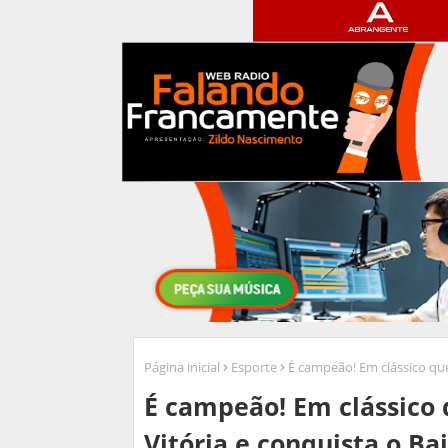
Página inicial
Esporte
É campeão! Em clássico qu
É campeão! Em clássico
Vitória e conquista o Ba