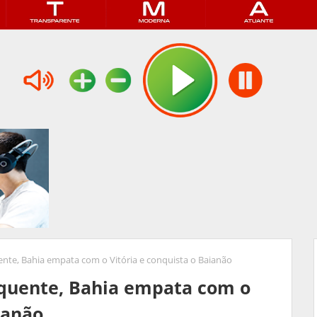
ente, Bahia empata com o Vitória e conquista o Baianão
 quente, Bahia empata com o
ianão