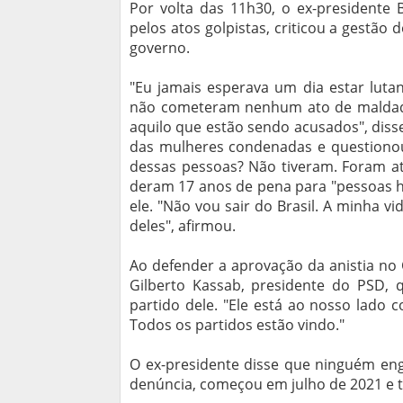
Por volta das 11h30, o ex-presidente 
pelos atos golpistas, criticou a gestã
governo.
"Eu jamais esperava um dia estar luta
não cometeram nenhum ato de maldade
aquilo que estão sendo acusados", dis
das mulheres condenadas e questionou 
dessas pessoas? Não tiveram. Foram at
deram 17 anos de pena para "pessoas hu
ele. "Não vou sair do Brasil. A minha vi
deles", afirmou.
Ao defender a aprovação da anistia no
Gilberto Kassab, presidente do PSD, 
partido dele. "Ele está ao nosso lado 
Todos os partidos estão vindo."
O ex-presidente disse que ninguém engo
denúncia, começou em julho de 2021 e t