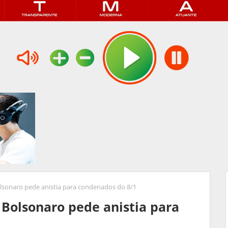
sonaro pede anistia para condenados do 8/1
Bolsonaro pede anistia para