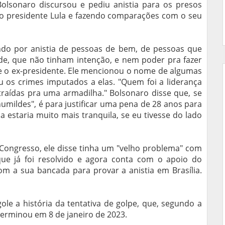
Bolsonaro discursou e pediu anistia para os presos
o do presidente Lula e fazendo comparações com o seu
ndo por anistia de pessoas de bem, de pessoas que
, que não tinham intenção, e nem poder pra fazer
se o ex-presidente. Ele mencionou o nome de algumas
os crimes imputados a elas. "Quem foi a liderança
raídas pra uma armadilha." Bolsonaro disse que, se
mildes", é para justificar uma pena de 28 anos para
da estaria muito mais tranquila, se eu tivesse do lado
 Congresso, ele disse tinha um "velho problema" com
que já foi resolvido e agora conta com o apoio do
com a sua bancada para provar a anistia em Brasília.
le a história da tentativa de golpe, que, segundo a
erminou em 8 de janeiro de 2023.