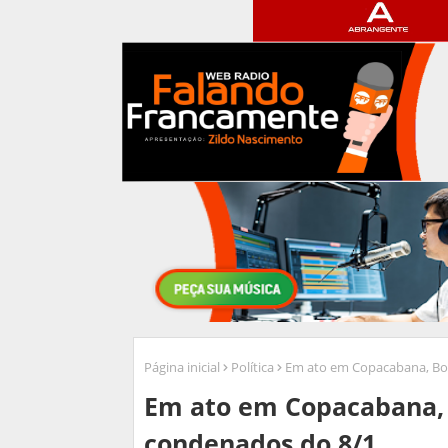
Página inicial
Política
Em ato em Copacabana, Bol
Em ato em Copacabana, 
condenados do 8/1