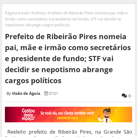
Página inicial
Política
Prefeito de Ribeirão Pires nomeia pai, mãe e
irmão como secretários e presidente de fundo; STF vai decidir se
nepotismo abrange cargos políticos
Prefeito de Ribeirão Pires nomeia
pai, mãe e irmão como secretários
e presidente de fundo; STF vai
decidir se nepotismo abrange
cargos políticos
Visão de Águia
07:01
0
Reeleito prefeito de Ribeirão Pires, na Grande São