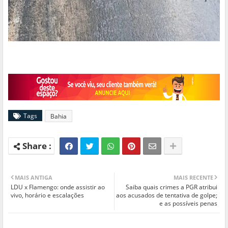
Tags
Bahia
MAIS ANTIGA
MAIS RECENTE
LDU x Flamengo: onde assistir ao
Saiba quais crimes a PGR atribui
vivo, horário e escalações
aos acusados de tentativa de golpe;
e as possíveis penas