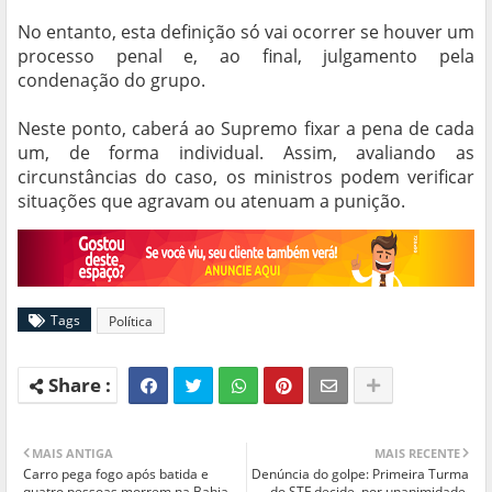
No entanto, esta definição só vai ocorrer se houver um
processo penal e, ao final, julgamento pela
condenação do grupo.
Neste ponto, caberá ao Supremo fixar a pena de cada
um, de forma individual. Assim, avaliando as
circunstâncias do caso, os ministros podem verificar
situações que agravam ou atenuam a punição.
Tags
Política
MAIS ANTIGA
MAIS RECENTE
Carro pega fogo após batida e
Denúncia do golpe: Primeira Turma
quatro pessoas morrem na Bahia
do STF decide, por unanimidade,