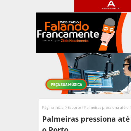
Página inicial
Esporte
Palmeiras pressiona até o 
Palmeiras pressiona até
o Porto