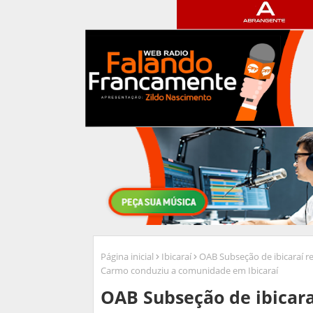
Página inicial
Ibicaraí
OAB Subseção de ibicaraí 
Carmo conduziu a comunidade em Ibicaraí
OAB Subseção de ibicar