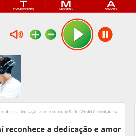
reconhece a dedicação e amor com que Padre Weslei Conceição do
aí reconhece a dedicação e amor