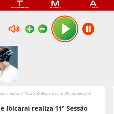
caraí realiza 11ª Sessão Ordinária e aprova Projeto de Lei nº
 Ibicaraí realiza 11ª Sessão