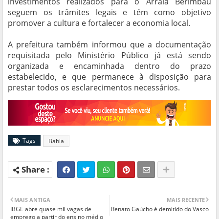
investimentos realizados para o Arraiá Berimbau
seguem os trâmites legais e têm como objetivo
promover a cultura e fortalecer a economia local.
A prefeitura também informou que a documentação
requisitada pelo Ministério Público já está sendo
organizada e encaminhada dentro do prazo
estabelecido, e que permanece à disposição para
prestar todos os esclarecimentos necessários.
Tags
Bahia
MAIS ANTIGA
MAIS RECENTE
IBGE abre quase mil vagas de
Renato Gaúcho é demitido do Vasco
emprego a partir do ensino médio