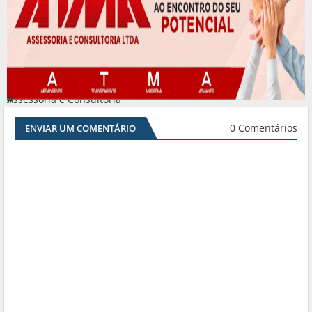
Assessoria e Consultoria
#
0 Comentários
ENVIAR UM COMENTÁRIO