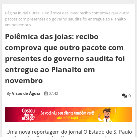
Página inicial
Brasil
Polêmica das joias: recibo comprova que outro
pacote com presentes do governo saudita foi entregue ao Planalto
em novembro
Polêmica das joias: recibo
comprova que outro pacote com
presentes do governo saudita foi
entregue ao Planalto em
novembro
Visão de Águia
07:42
0
Uma nova reportagem do jornal O Estado de S. Paulo